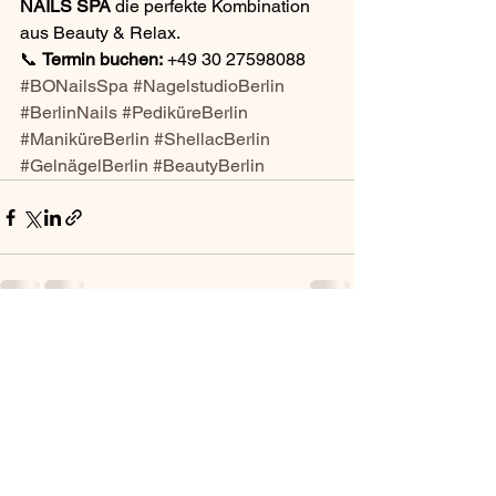
NAILS SPA
 die perfekte Kombination 
aus Beauty & Relax.
📞 
Termin buchen:
 +49 30 27598088
#BONailsSpa
#NagelstudioBerlin
#BerlinNails
#PediküreBerlin
#ManiküreBerlin
#ShellacBerlin
#GelnägelBerlin
#BeautyBerlin
Alle ansehen
Aktuelle Beiträge