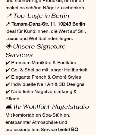
und hochwertige Produkte, um Ihnen 
makellos schöne Nägel zu schenken.
📍 Top-Lage in Berlin
📍 
Tamara-Danz-Str. 11, 10243 Berlin
Ideal für Kund:innen, die Wert auf Stil, 
Luxus und Wohlbefinden legen.
🌟 Unsere Signature-
Services
✔️ Premium Maniküre & Pediküre
✔️ Gel & Shellac mit langer Haltbarkeit
✔️ Elegante French & Ombré Styles
✔️ Individuelle Nail Art & 3D Designs
✔️ Natürliche Nagelverstärkung & 
Pflege
🛋️ Ihr Wohlfühl-Nagelstudio
Mit komfortablen Spa-Stühlen, 
entspannter Atmosphäre und 
professionellem Service bietet 
BO 