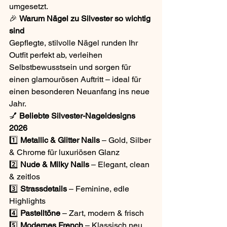
umgesetzt.
🎉 
Warum Nägel zu Silvester so wichtig 
sind
Gepflegte, stilvolle Nägel runden Ihr 
Outfit perfekt ab, verleihen 
Selbstbewusstsein und sorgen für 
einen glamourösen Auftritt – ideal für 
einen besonderen Neuanfang ins neue 
Jahr.
💅 
Beliebte Silvester-Nageldesigns 
2026
1️⃣ 
Metallic & Glitter Nails
 – Gold, Silber 
& Chrome für luxuriösen Glanz
2️⃣ 
Nude & Milky Nails
 – Elegant, clean 
& zeitlos
3️⃣ 
Strassdetails
 – Feminine, edle 
Highlights
4️⃣ 
Pastelltöne
 – Zart, modern & frisch
5️⃣ 
Modernes French
 – Klassisch neu 