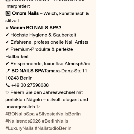
interpretiert
6️⃣ 
Ombre Nails
 – Weich, künstlerisch & 
stilvoll
⭐ 
Warum BO NAILS SPA?
✔ Höchste Hygiene & Sauberkeit
✔ Erfahrene, professionelle Nail Artists
✔ Premium-Produkte & perfekte 
Haltbarkeit
✔ Entspannende, luxuriöse Atmosphäre
📍 
BO NAILS SPA
Tamara-Danz-Str. 11, 
10243 Berlin
📞 +49 30 27598088
✨ Feiern Sie den Jahreswechsel mit 
perfekten Nägeln – stilvoll, elegant und 
unvergesslich ✨
#BONailsSpa
#SilvesterNailsBerlin
#Nailtrends2026
#BerlinNails
#LuxuryNails
#NailstudioBerlin