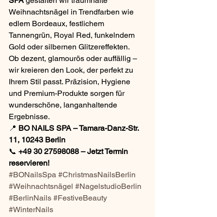
SPA
 gestalten wir traumhafte 
Weihnachtsnägel in Trendfarben wie 
edlem Bordeaux, festlichem 
Tannengrün, Royal Red, funkelndem 
Gold oder silbernen Glitzereffekten.
Ob dezent, glamourös oder auffällig – 
wir kreieren den Look, der perfekt zu 
Ihrem Stil passt. Präzision, Hygiene 
und Premium-Produkte sorgen für 
wunderschöne, langanhaltende 
Ergebnisse.
📍 
BO NAILS SPA – Tamara-Danz-Str. 
11, 10243 Berlin
📞 
+49 30 27598088 – Jetzt Termin 
reservieren!
#BONailsSpa
#ChristmasNailsBerlin
#Weihnachtsnägel
#NagelstudioBerlin
#BerlinNails
#FestiveBeauty
#WinterNails