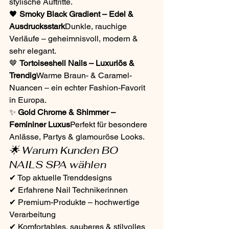
stylische Auftritte.
🖤 
Smoky Black Gradient – Edel & 
Ausdrucksstark
Dunkle, rauchige 
Verläufe – geheimnisvoll, modern & 
sehr elegant.
🤎 
Tortoiseshell Nails – Luxuriös & 
Trendig
Warme Braun- & Caramel-
Nuancen – ein echter Fashion-Favorit 
in Europa.
✨ 
Gold Chrome & Shimmer – 
Femininer Luxus
Perfekt für besondere 
Anlässe, Partys & glamouröse Looks.
🌟 Warum Kunden BO 
NAILS SPA wählen
✔ Top aktuelle Trenddesigns
✔ Erfahrene Nail Technikerinnen
✔ Premium-Produkte – hochwertige 
Verarbeitung
✔ Komfortables, sauberes & stilvolles 