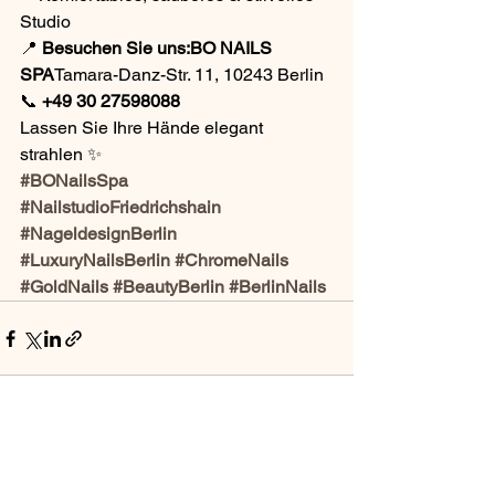
Studio
📍 
Besuchen Sie uns:BO NAILS 
SPA
Tamara-Danz-Str. 11, 10243 Berlin
📞 
+49 30 27598088
Lassen Sie Ihre Hände elegant 
strahlen ✨
#BONailsSpa
#NailstudioFriedrichshain
#NageldesignBerlin
#LuxuryNailsBerlin
#ChromeNails
#GoldNails
#BeautyBerlin
#BerlinNails
Alle ansehen
Aktuelle Beiträge