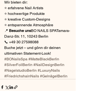
Wir bieten dir:
⭐ erfahrene Nail Artists
⭐ hochwertige Produkte
⭐ kreative Custom-Designs
⭐ entspannende Atmosphäre
📍 
Besuche uns
BO NAILS SPATamara-
Danz-Str. 11, 10243 Berlin
📞 +49 30 27598088
Buche jetzt – und gönn dir deinen 
ultimativen Statement-Look!
#BONailsSpa
#MatteBlackBerlin
#SilverFoilBerlin
#NailDesignBerlin
#NagelstudioBerlin
#LuxuryNails
#FriedrichshainNails
#GelnägelBerlin